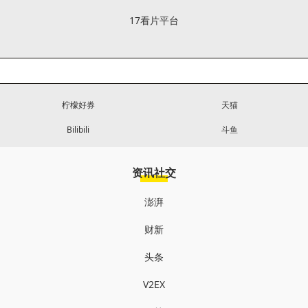
17看片平台
柠檬好券
天猫
Bilibili
斗鱼
资讯社交
澎湃
财新
头条
V2EX