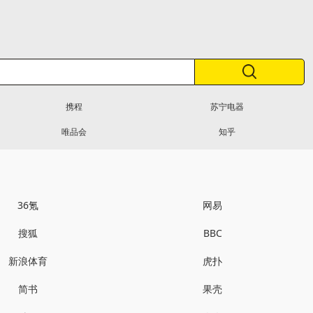
携程
苏宁电器
唯品会
知乎
36氪
网易
搜狐
BBC
新浪体育
虎扑
简书
果壳