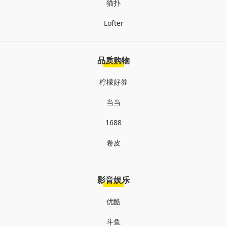
猫扑
Lofter
品质购物
柠檬好券
当当
1688
卷皮
影音娱乐
优酷
斗鱼