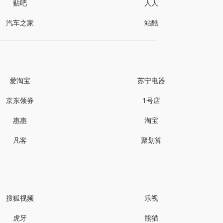
贴吧
人人
汽车之家
站酷
爱淘宝
苏宁电器
京东领券
1号店
惠惠
淘宝
凡客
聚划算
搜狐视频
乐视
虎牙
熊猫