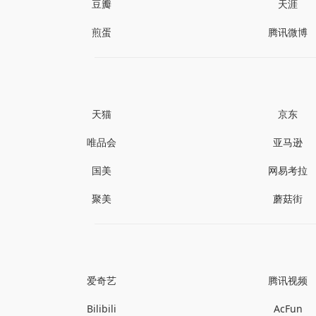
豆瓣
天涯
煎蛋
腾讯微博
天猫
京东
唯品会
亚马逊
国美
网易考拉
聚美
蘑菇街
爱奇艺
腾讯视频
Bilibili
AcFun